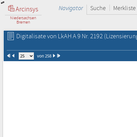
Navigator
Suche
Merkliste
Arcinsys
Niedersachsen
Bremen
Digitalisate von LkAH A 9 Nr. 2192
(Lizensierun
von 258