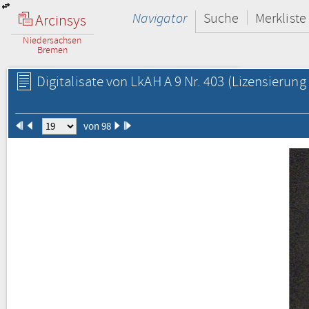
Navigator
Suche
Merkliste
Arcinsys
Niedersachsen
Bremen
Digitalisate von LkAH A 9 Nr. 403
(Lizensierung 
von 98