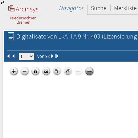
Navigator
Suche
Merkliste
Arcinsys
Niedersachsen
Bremen
Digitalisate von LkAH A 9 Nr. 403
(Lizensierung 
von 98