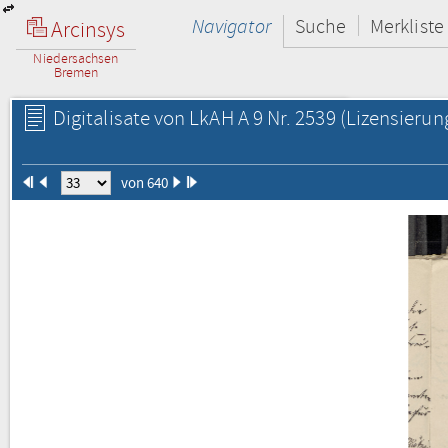
Navigator
Suche
Merkliste
Arcinsys
Niedersachsen
Bremen
Digitalisate von LkAH A 9 Nr. 2539
(Lizensierun
von 640