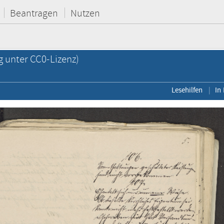
Beantragen
Nutzen
g unter CC0-Lizenz)
Lesehilfen
In