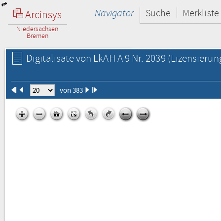
Navigator
Suche
Merkliste
Arcinsys
Niedersachsen
Bremen
Digitalisate von LkAH A 9 Nr. 2039
(Lizensierun
von 383