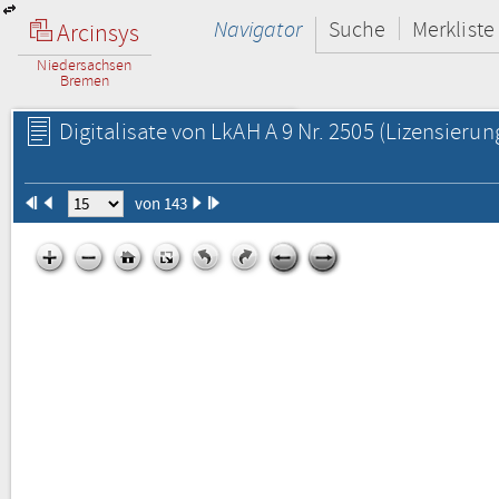
Navigator
Suche
Merkliste
Arcinsys
Niedersachsen
Bremen
Digitalisate von LkAH A 9 Nr. 2505
(Lizensierun
von 143