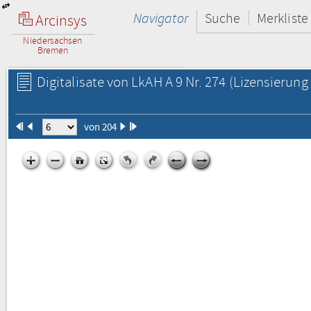
Navigator
Suche
Merkliste
Arcinsys
Niedersachsen
Bremen
Digitalisate von LkAH A 9 Nr. 274
(Lizensierung 
von 204