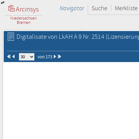
Navigator
Suche
Merkliste
Arcinsys
Niedersachsen
Bremen
Digitalisate von LkAH A 9 Nr. 2514
(Lizensierun
von 173