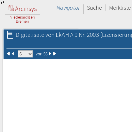
Navigator
Suche
Merkliste
Arcinsys
Niedersachsen
Bremen
Digitalisate von LkAH A 9 Nr. 2003
(Lizensierun
von 56