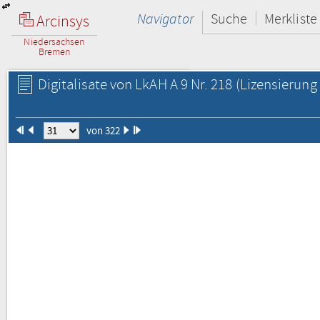
Navigator
Suche
Merkliste
Arcinsys
Niedersachsen
Bremen
Digitalisate von LkAH A 9 Nr. 218
(Lizensierung 
von 322