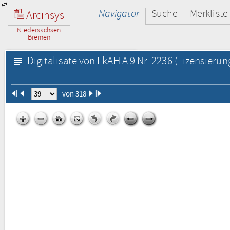
Navigator
Suche
Merkliste
Arcinsys
Niedersachsen
Bremen
Digitalisate von LkAH A 9 Nr. 2236
(Lizensierun
von 318