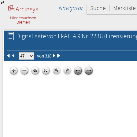
Navigator
Suche
Merkliste
Arcinsys
Niedersachsen
Bremen
Digitalisate von LkAH A 9 Nr. 2236
(Lizensierun
von 318