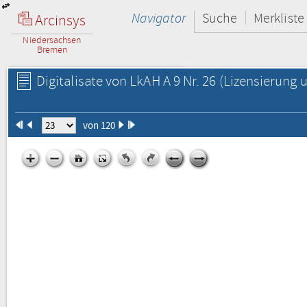
Navigator
Suche
Merkliste
Arcinsys
Niedersachsen
Bremen
Digitalisate von LkAH A 9 Nr. 26
(Lizensierung u
von 120