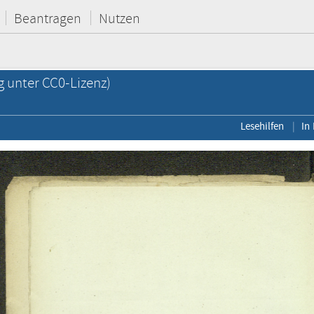
Beantragen
Nutzen
g unter CC0-Lizenz)
Lesehilfen
In