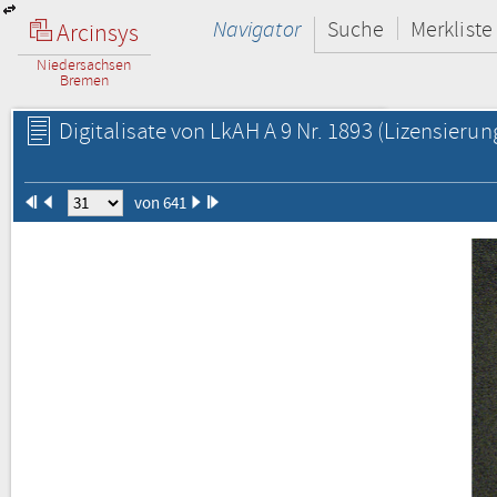
Navigator
Suche
Merkliste
Arcinsys
Niedersachsen
Bremen
Digitalisate von LkAH A 9 Nr. 1893
(Lizensierun
von 641