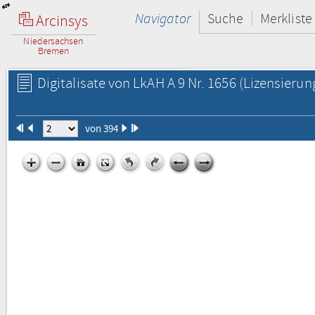
Navigator
Suche
Merkliste
Arcinsys
Niedersachsen
Bremen
Digitalisate von LkAH A 9 Nr. 1656
(Lizensierun
von 394