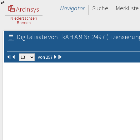
Navigator
Suche
Merkliste
Arcinsys
Niedersachsen
Bremen
Digitalisate von LkAH A 9 Nr. 2497
(Lizensierun
von 257