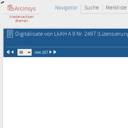
Navigator
Suche
Merkliste
Arcinsys
Niedersachsen
Bremen
Digitalisate von LkAH A 9 Nr. 2497
(Lizensierun
von 257