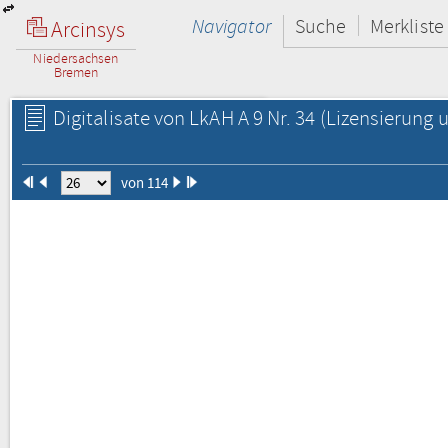
Navigator
Suche
Merkliste
Arcinsys
Niedersachsen
Bremen
Digitalisate von LkAH A 9 Nr. 34
(Lizensierung u
von 114