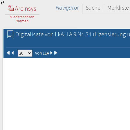
Navigator
Suche
Merkliste
Arcinsys
Niedersachsen
Bremen
Digitalisate von LkAH A 9 Nr. 34
(Lizensierung u
von 114