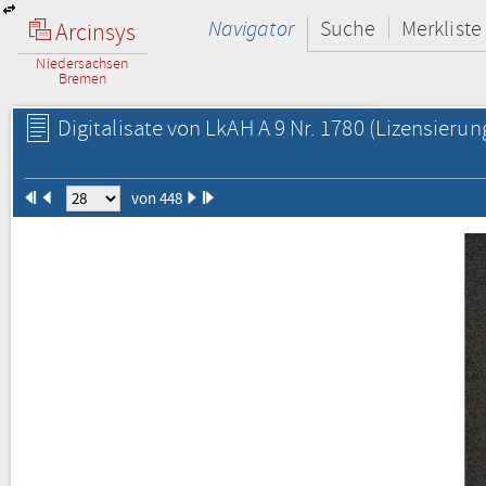
Navigator
Suche
Merkliste
Arcinsys
Niedersachsen
Bremen
Digitalisate von LkAH A 9 Nr. 1780
(Lizensierun
von 448