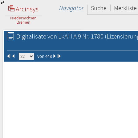
Navigator
Suche
Merkliste
Arcinsys
Niedersachsen
Bremen
Digitalisate von LkAH A 9 Nr. 1780
(Lizensierun
von 448