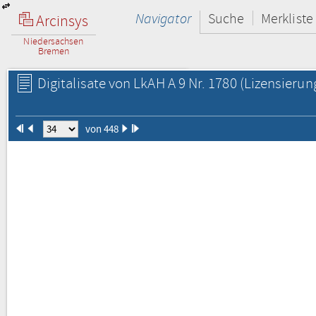
Navigator
Suche
Merkliste
Arcinsys
Niedersachsen
Bremen
Digitalisate von LkAH A 9 Nr. 1780
(Lizensierun
von 448