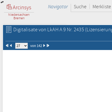
Navigator
Suche
Merkliste
Arcinsys
Niedersachsen
Bremen
Digitalisate von LkAH A 9 Nr. 2435
(Lizensierun
von 142