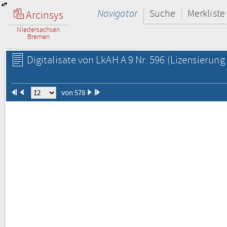
Navigator
Suche
Merkliste
Arcinsys
Niedersachsen
Bremen
Digitalisate von LkAH A 9 Nr. 596
(Lizensierung 
von 578