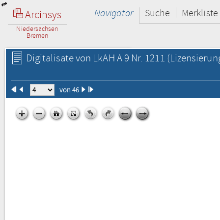
Navigator
Suche
Merkliste
Arcinsys
Niedersachsen
Bremen
Digitalisate von LkAH A 9 Nr. 1211
(Lizensierun
von 46