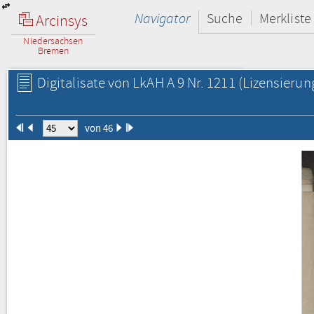
Navigator
Suche
Merkliste
Arcinsys
Niedersachsen
Bremen
Digitalisate von LkAH A 9 Nr. 1211
(Lizensierun
von 46