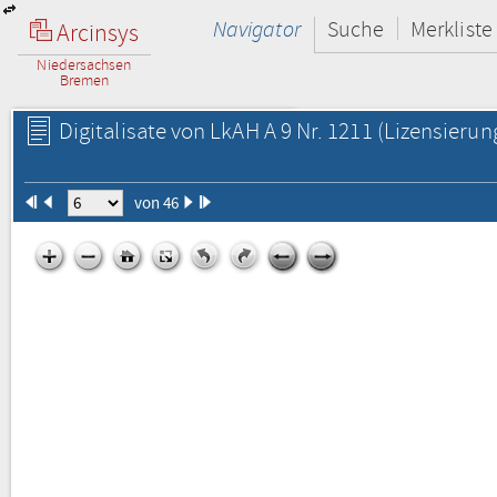
Navigator
Suche
Merkliste
Arcinsys
Niedersachsen
Bremen
Digitalisate von LkAH A 9 Nr. 1211
(Lizensierun
von 46