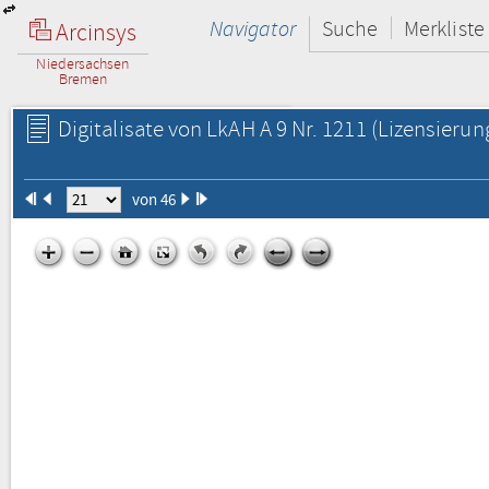
Navigator
Suche
Merkliste
Arcinsys
Niedersachsen
Bremen
Digitalisate von LkAH A 9 Nr. 1211
(Lizensierun
von 46