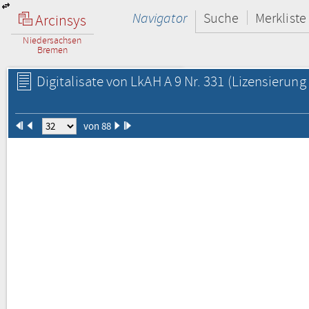
Navigator
Suche
Merkliste
Arcinsys
Niedersachsen
Bremen
Digitalisate von LkAH A 9 Nr. 331
(Lizensierung 
von 88