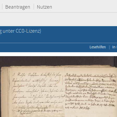
Beantragen
Nutzen
g unter CC0-Lizenz)
Lesehilfen
In