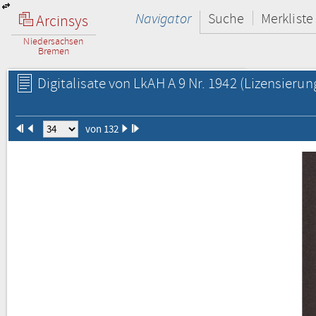
Navigator
Suche
Merkliste
Arcinsys
Niedersachsen
Bremen
Digitalisate von LkAH A 9 Nr. 1942
(Lizensierun
von 132