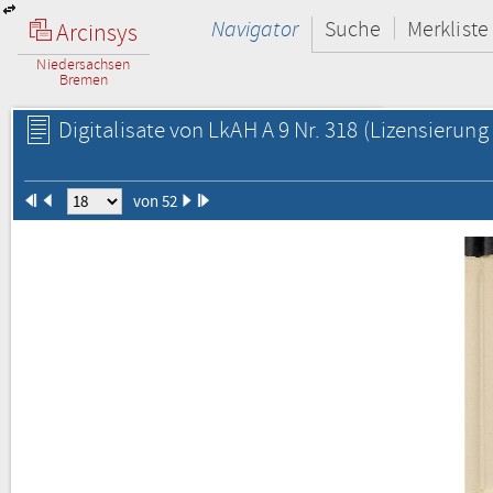
Navigator
Suche
Merkliste
Arcinsys
Niedersachsen
Bremen
Digitalisate von LkAH A 9 Nr. 318
(Lizensierung 
von 52