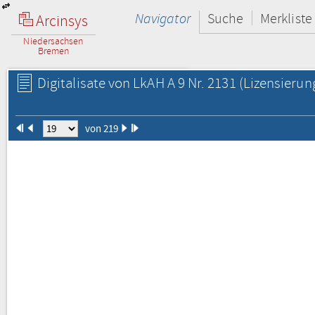
Navigator
Suche
Merkliste
Arcinsys
Niedersachsen
Bremen
Digitalisate von LkAH A 9 Nr. 2131
(Lizensierun
von 219