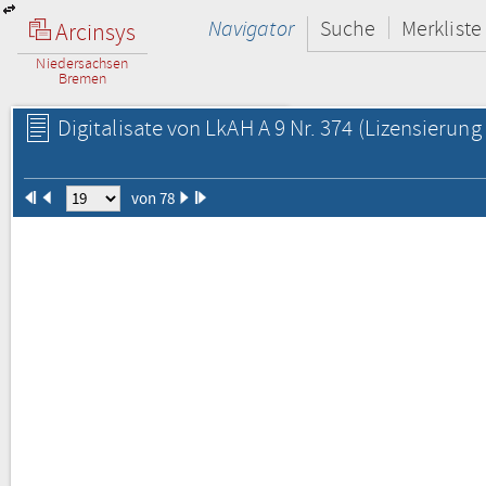
Navigator
Suche
Merkliste
Arcinsys
Niedersachsen
Bremen
Digitalisate von LkAH A 9 Nr. 374
(Lizensierung 
von 78