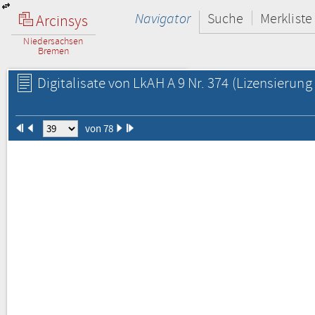
Navigator
Suche
Merkliste
Arcinsys
Niedersachsen
Bremen
Digitalisate von LkAH A 9 Nr. 374
(Lizensierung 
von 78