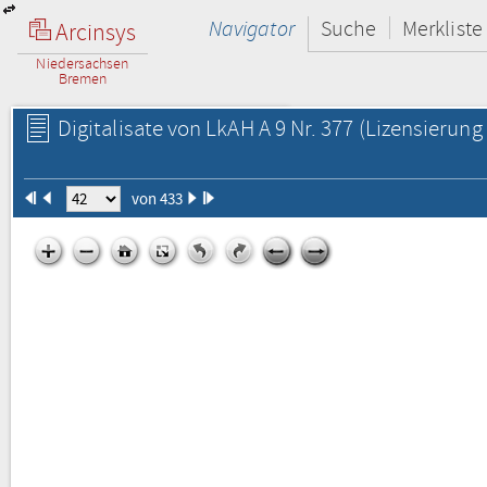
Navigator
Suche
Merkliste
Arcinsys
Niedersachsen
Bremen
Digitalisate von LkAH A 9 Nr. 377
(Lizensierung 
von 433