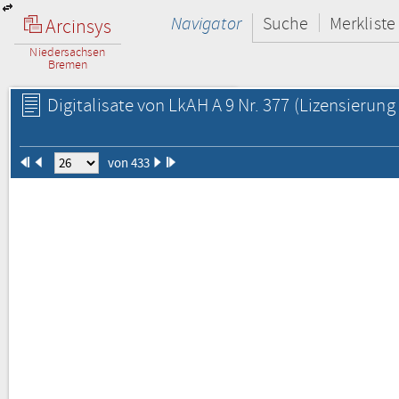
Navigator
Suche
Merkliste
Arcinsys
Niedersachsen
Bremen
Digitalisate von LkAH A 9 Nr. 377
(Lizensierung 
von 433