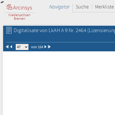
Navigator
Suche
Merkliste
Arcinsys
Niedersachsen
Bremen
Digitalisate von LkAH A 9 Nr. 2464
(Lizensierun
von 164