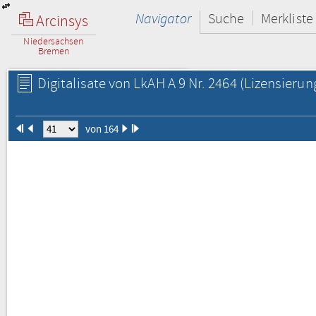
Navigator
Suche
Merkliste
Arcinsys
Niedersachsen
Bremen
Digitalisate von LkAH A 9 Nr. 2464
(Lizensierun
von 164