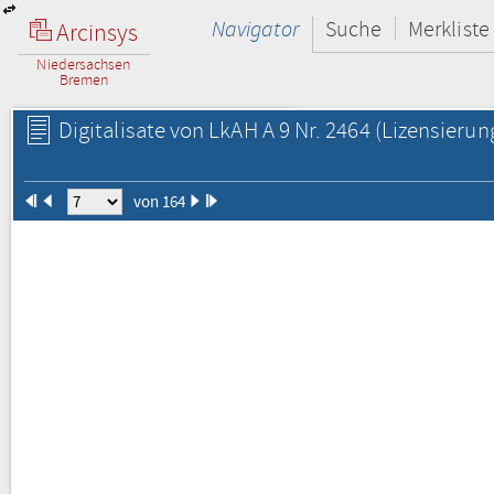
Navigator
Suche
Merkliste
Arcinsys
Niedersachsen
Bremen
Digitalisate von LkAH A 9 Nr. 2464
(Lizensierun
von 164