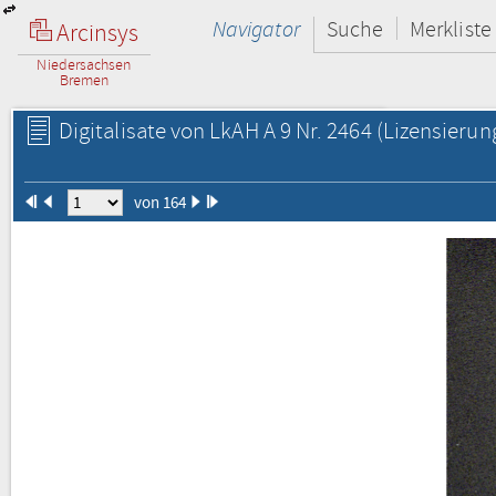
Navigator
Suche
Merkliste
Arcinsys
Niedersachsen
Bremen
Digitalisate von LkAH A 9 Nr. 2464
(Lizensierun
von 164