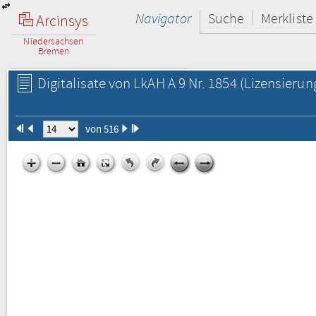
Navigator
Suche
Merkliste
Arcinsys
Niedersachsen
Bremen
Digitalisate von LkAH A 9 Nr. 1854
(Lizensierun
von 516