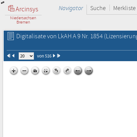
Navigator
Suche
Merkliste
Arcinsys
Niedersachsen
Bremen
Digitalisate von LkAH A 9 Nr. 1854
(Lizensierun
von 516