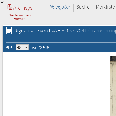
Navigator
Suche
Merkliste
Arcinsys
Niedersachsen
Bremen
Digitalisate von LkAH A 9 Nr. 2041
(Lizensierun
von 70