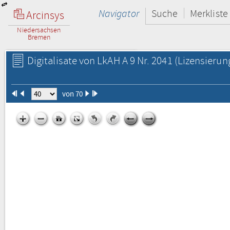
Navigator
Suche
Merkliste
Arcinsys
Niedersachsen
Bremen
Digitalisate von LkAH A 9 Nr. 2041
(Lizensierun
von 70