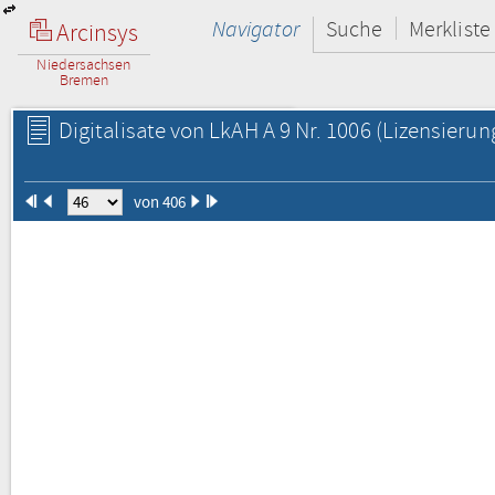
Navigator
Suche
Merkliste
Arcinsys
Niedersachsen
Bremen
Digitalisate von LkAH A 9 Nr. 1006
(Lizensierun
von 406