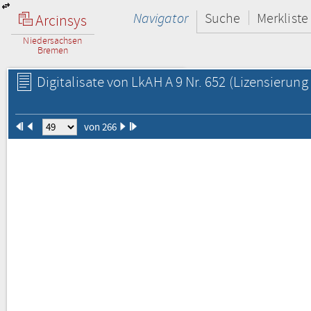
Navigator
Suche
Merkliste
Arcinsys
Niedersachsen
Bremen
Digitalisate von LkAH A 9 Nr. 652
(Lizensierung 
von 266