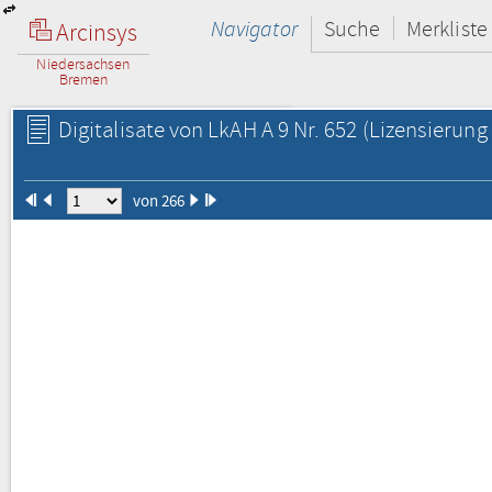
Navigator
Suche
Merkliste
Arcinsys
Niedersachsen
Bremen
Digitalisate von LkAH A 9 Nr. 652
(Lizensierung 
von 266