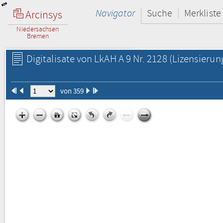
Navigator
Suche
Merkliste
Arcinsys
Niedersachsen
Bremen
Digitalisate von LkAH A 9 Nr. 2128
(Lizensierun
von 359