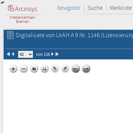
Navigator
Suche
Merkliste
Arcinsys
Niedersachsen
Bremen
Digitalisate von LkAH A 9 Nr. 1146
(Lizensierun
von 138