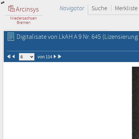
Navigator
Suche
Merkliste
Arcinsys
Niedersachsen
Bremen
Digitalisate von LkAH A 9 Nr. 645
(Lizensierung 
von 114